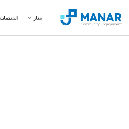
منار
المنصات
