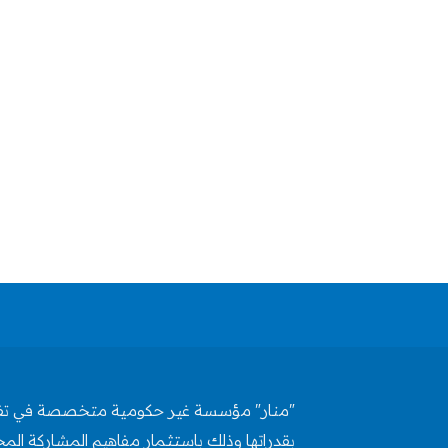
"منار" مؤسسة غير حكومية متخصصة في تفعيل 
بقدراتها وذلك باستثمار مفاهيم المشاركة المج