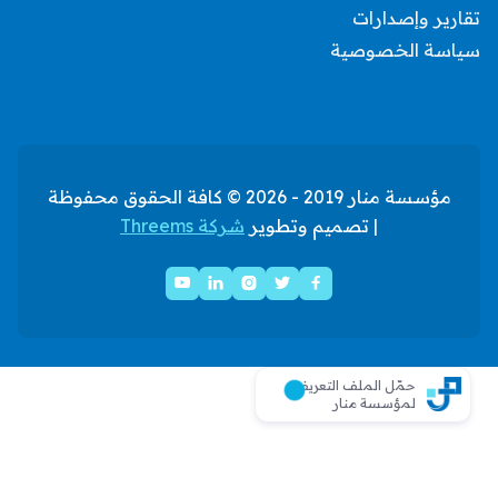
تقارير وإصدارات
سياسة الخصوصية
مؤسسة منار 2019 - 2026 © كافة الحقوق محفوظة
| تصميم وتطوير
شركة Threems





حمّل الملف التعريفي
لمؤسسة منار