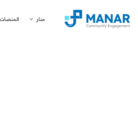
منار
المنصات
