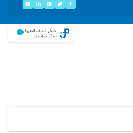





حمّل الملف التعريفي
لمؤسسة منار