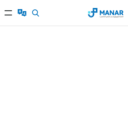
نتبع نموذج عمل متكامل يجمع بين بناء القدرات،
والابتكار الاجتماعي، والشراكات، وقياس الأثر؛ لتمكين
المجتمعات من تطوير حلول مستدامة وإحداث تغيير
إيجابي.